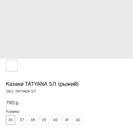
Казаки TATYANA 5/1 (рыжий)
SKU:
TATYANA 5/1
790
р.
Размер
36
37
38
39
40
41
42