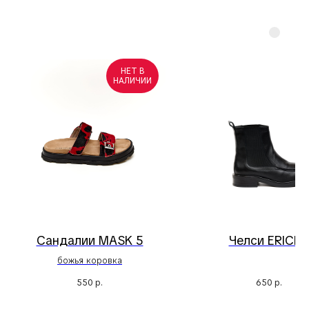
НЕТ В
НАЛИЧИИ
Сандалии MASK 5
Челси ERICE 
божья коровка
550
р.
650
р.