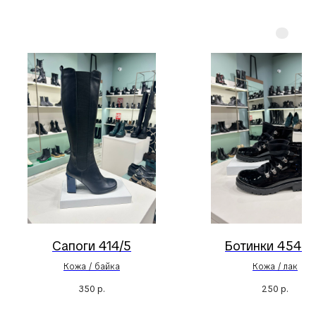
Сапоги 414/5
Ботинки 4547/
Кожа / байка
Кожа / лак
350
р.
250
р.