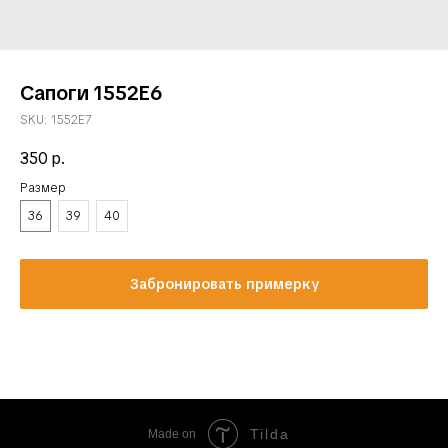
Сапоги 1552E6
SKU:
1552E7
350
р.
Размер
36
39
40
Забронировать примерку
Tilda
Made on