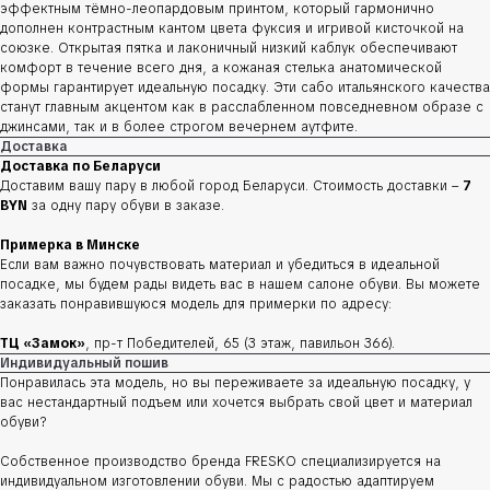
эффектным тёмно-леопардовым принтом, который гармонично
дополнен контрастным кантом цвета фуксия и игривой кисточкой на
союзке. Открытая пятка и лаконичный низкий каблук обеспечивают
комфорт в течение всего дня, а кожаная стелька анатомической
формы гарантирует идеальную посадку. Эти сабо итальянского качества
станут главным акцентом как в расслабленном повседневном образе с
джинсами, так и в более строгом вечернем аутфите.
Доставка
Доставка по Беларуси
Доставим вашу пару в любой город Беларуси. Стоимость доставки –
7
BYN
за одну пару обуви в заказе.
Примерка в Минске
Если вам важно почувствовать материал и убедиться в идеальной
посадке, мы будем рады видеть вас в нашем салоне обуви. Вы можете
заказать понравившуюся модель для примерки по адресу:
ТЦ «Замок»
, пр-т Победителей, 65 (3 этаж, павильон 366).
Индивидуальный пошив
Понравилась эта модель, но вы переживаете за идеальную посадку, у
вас нестандартный подъем или хочется выбрать свой цвет и материал
обуви?
Собственное производство бренда FRESKO специализируется на
индивидуальном изготовлении обуви. Мы с радостью адаптируем