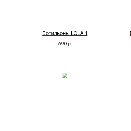
Ботильоны LOLA 1
690
р.